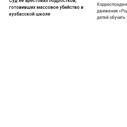
Суд не арестовал подростков,
движения «Род
готовивших массовое убийство в
детей обучать 
кузбасской школе
теории, способ
С точки зрения
случившегося, 
03.08.2026
поможет ли.
Дети в Новосибирске бросают
бутылки и банки на машины с
«Мы не так дав
балкона
школу идет воо
поможет охранн
вешать новые з
устойчивости, а
03.08.2026
Рецензия на роман Юрия
Единственное, 
Воскобойникова «Операция
от нападения — 
«Пропаганда»: Политический триллер
возникает друг
на грани метафизики
«Забор, колюча
реагирующие н