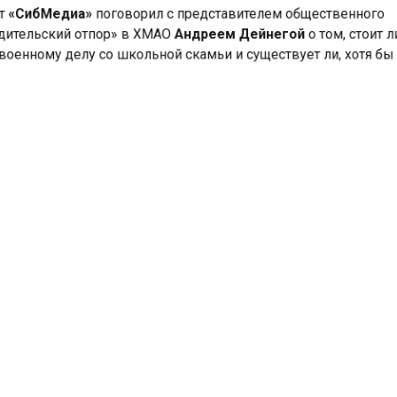
ительский отпор» в ХМАО
Андреем Дейнегой
о том, стоит
военному делу со школьной скамьи и существует ли, хотя б
 их защиты от вооруженных нападений.
 нашего собеседника, нужно разбираться в причинах
а не пытаться ставить на школе очередной эксперимент, га
но обсуждали трагедию в Казани и в Перми. И вот Ижевск.
руженный человек…. Как помогут НВП? Как помогут рамки
ик ЧОП? Можно и дальше не замечать причину. Ставить к
амки. Рисовать карты и сертификаты антитеррористическ
 трагедии так и будут происходить», — уверен Дейнега.
что действительно может защитить образовательные учре
это система охраны как на стратегических объектах. Но тут
ой вопрос, насколько родители к такому готовы.
я проволока, камеры,
Охрану школ в Красноярс
а движения;