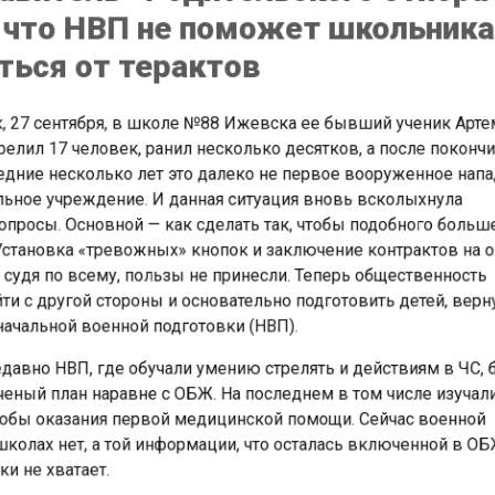
ься от терактов
 27 сентября, в школе №88 Ижевска ее бывший ученик Ар
елил 17 человек, ранил несколько десятков, а после покон
едние несколько лет это далеко не первое вооруженное на
ьное учреждение. И данная ситуация вновь всколыхнула
росы. Основной — как сделать так, чтобы подобного боль
становка «тревожных» кнопок и заключение контрактов на
удя по всему, пользы не принесли. Теперь общественност
и с другой стороны и основательно подготовить детей, вер
чальной военной подготовки (НВП).
авно НВП, где обучали умению стрелять и действиям в ЧС
ный план наравне с ОБЖ. На последнем в том числе изуча
бы оказания первой медицинской помощи. Сейчас военно
колах нет, а той информации, что осталась включенной в 
 не хватает.
т
«СибМедиа»
поговорил с представителем общественного