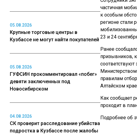
Сотрудники ЗАГ
частичная моби
к особым обсто
регионе стали 
05.08.2026
мобилизованны
Крупные торговые центры в
23 и 24 сентября
Кузбассе не могут найти покупателей
Ранее сообщало
призывников, 
соответствуют
05.08.2026
Министерством
ГУФСИН прокомментировал «побег»
правилам отбор
девяти заключенных под
Алтайском крае
Новосибирском
Как сообщает р
проходит в пла
04.08.2026
Подробнее об э
СК проверит расследование убийства
подростка в Кузбассе после жалобы