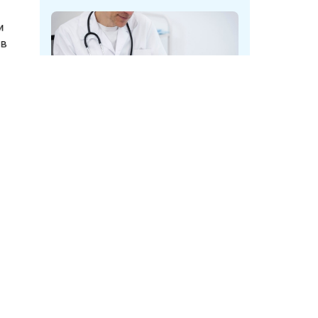
 ли
ы в
дая,
 В
У мужчин в Кузбассе при
, как
диспансеризации нашли опухоль
амеры,
мочевого пузыря
ой
ждения
ком