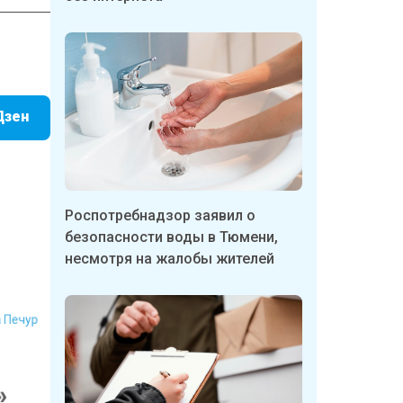
Дзен
Роспотребнадзор заявил о
безопасности воды в Тюмени,
несмотря на жалобы жителей
на Печур
а»
кам