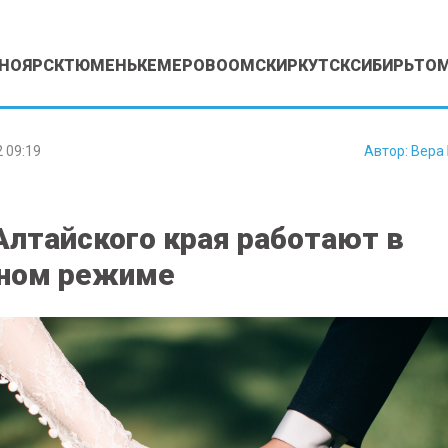
НОЯРСК
ТЮМЕНЬ
КЕМЕРОВО
ОМСК
ИРКУТСК
СИБИРЬ
ТО
 09:19
Автор:
Вера
лтайского края работают в
нном режиме