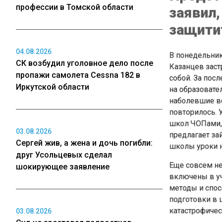
защитит
профессии в Томской области
В понедельник,
Казанцев застр
04.08.2026
собой. За посл
СК возбудил уголовное дело после
на образовател
пропажи самолета Cessna 182 в
наболевшие воп
Иркутской области
повторилось. У
школ ЧОПами, с
предлагает зайт
03.08.2026
школы уроки на
Сергей жив, а жена и дочь погибли:
Еще совсем нед
друг Усольцевых сделал
включены в уче
шокирующее заявление
методы и спосо
подготовки в ш
катастрофически
03.08.2026
Корреспонден