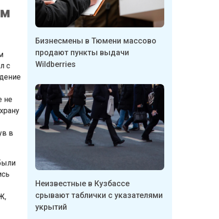
тем
Бизнесмены в Тюмени массово
чил с
продают пункты выдачи
падение
Wildberries
ше не
 охрану
ь
нув в
, были
лись
й
Неизвестные в Кузбассе
ОБЖ,
срывают таблички с указателями
укрытий