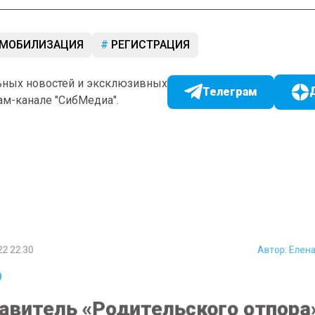
МОБИЛИЗАЦИЯ
РЕГИСТРАЦИЯ
ьных новостей и эксклюзивных
Телеграм
ам-канале "СибМедиа".
 22:30
Автор:
Еле
витель «Родительского отпор
 что НВП не поможет школьни