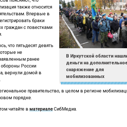
Сов поясняют, что
лизация также относится
ятельствам. Впервые в
регистрировать браки
х граждан с повестками
.
сь, что пятьдесят девять
которые не
В Иркутской области нашл
 заявленным ранее
деньги на дополнительно
 обороны России
снаряжение для
а, вернули домой в
мобилизованных
.
егиональное правительство, в целом в регионе мобилизац
новом порядке.
том читайте в
материале
СибМедиа.