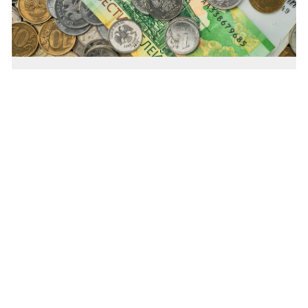
В Новосибирске число женщин-должников
по алиментам составляет 10%
Через неделю мужчина пришел вновь
с заключенным контактом на военную службу. По его
словам, выйдя от приставов, обратил внимание
на плакат, призывающий служить в зоне специальной
военной операции.
Таким образом, гражданин намерен погасить долг
на сумму около 200 тысяч рублей, а также
ежемесячно оплачивать алименты.
Ранее «СибМедиа»
сообщало
, что тюменский депутат
Горячева предложила установить порог по алиментам.