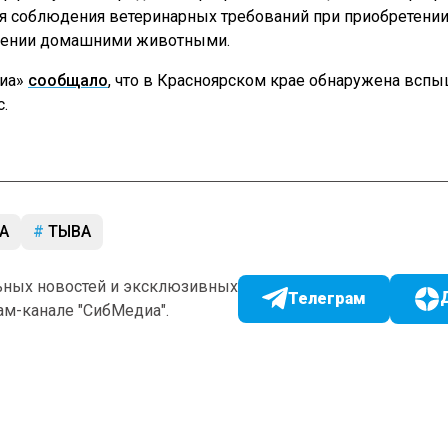
я соблюдения ветеринарных требований при приобретении
дении домашними животными.
диа»
сообщало
, что в Красноярском крае обнаружена всп
.
А
ТЫВА
ьных новостей и эксклюзивных
Телеграм
ам-канале "СибМедиа".