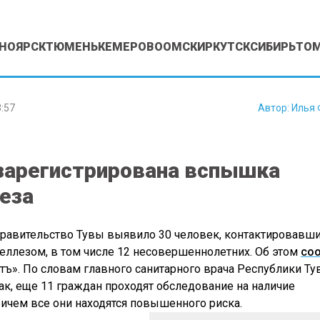
НОЯРСК
ТЮМЕНЬ
КЕМЕРОВО
ОМСК
ИРКУТСК
СИБИРЬ
ТО
:57
Автор:
Илья 
зарегистрирована вспышка
еза
равительство Тувы выявило 30 человек, контактировавши
ллезом, в том числе 12 несовершеннолетних. Об этом
со
ъ». По словам главного санитарного врача Республики Ту
, еще 11 граждан проходят обследование на наличие
ричем все они находятся повышенного риска.