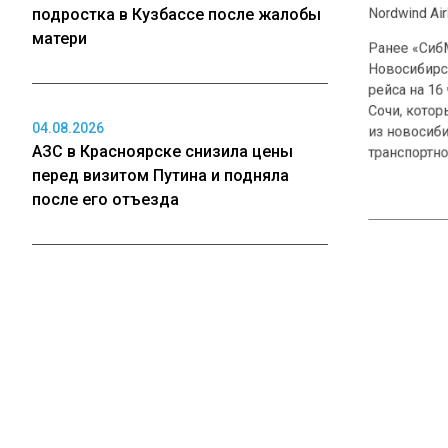
Nordwind Airline
подростка в Кузбассе после жалобы
матери
Ранее «СибМе
Новосибирска 
рейса на 16 час
Сочи, которые
04.08.2026
из новосибирск
АЗС в Красноярске снизила цены
транспортной п
перед визитом Путина и подняла
после его отъезда
04.08.2026
ЗАДЕРЖКА 
Таксистов Новосибирской области
обязали переделать машины по
Больше актуал
новому стандарту
видео в Телегр
Новости СМИ2