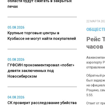
области будут сжигать в закрытых
печах
22 МАРТА 2023 13
ОБЩЕСТВО
Рейс Тю
05.08.2026
Крупные торговые центры в
часов
Кузбассе не могут найти покупателей
Авиакомпания No
аэропорту Рощи
05.08.2026
отправления был
ГУФСИН прокомментировал «побег»
Обратный рейс 
девяти заключенных под
был задержан на
Новосибирском
на официальном
Рощино, самол
5:55.
04.08.2026
Ответ от пресс
СК проверит расследование убийства