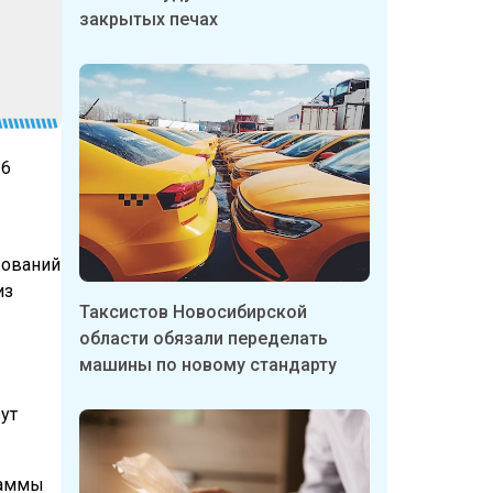
закрытых печах
 6
бований
из
Таксистов Новосибирской
области обязали переделать
машины по новому стандарту
ут
раммы