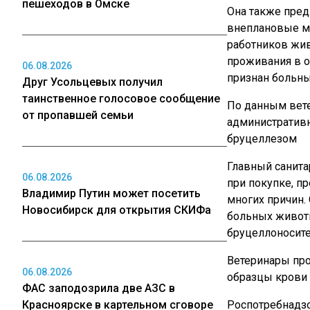
пешеходов в Омске
Она также пре
внеплановые м
работников жив
проживания в о
06.08.2026
признан больн
Друг Усольцевых получил
таинственное голосовое сообщение
По данным вете
от пропавшей семьи
административн
бруцеллезом
Главный санита
06.08.2026
при покупке, п
Владимир Путин может посетить
многих причин
Новосибирск для открытия СКИФа
больных животн
бруцеллоносите
Ветеринары пр
06.08.2026
образцы крови
ФАС заподозрила две АЗС в
Красноярске в картельном сговоре
Роспотребнадз