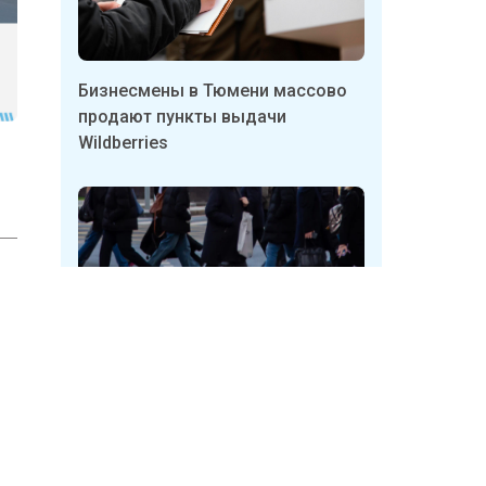
ь
ейса
Бизнесмены в Тюмени массово
продают пункты выдачи
Wildberries
Дзен
Неизвестные в Кузбассе
срывают таблички с указателями
укрытий