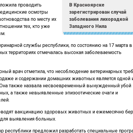
дложила проводить
В Красноярске
едицинские осмотры
зарегистрирован случай
отноводства по месту их
заболевания лихорадкой
тношении тех, кто уже
Западного Нила
ым.
ринарной службы республики, по состоянию на 17 марта в
ых территориях отмечалась высокая заболеваемость
рный врач отметила, что несоблюдение ветеринарных тре
родаже и содержании домашних животных является одной 
. Она также назвала несвоевременный вынужденный убой
ых, а также невыявленные эпизоотические очаги и
лей.
оводят вакцинацию здоровых животных и ежемесячно бер
 для выявления больных.
ор республики предложил разработать специальные прог