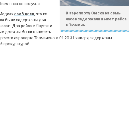
s пока не получен.
В аэропорту Омска на сем
диа»
сообщало
, что из
часов задержали вылет р
были задержаны два
в Тюмень
ов. Два рейса в Якутск и
 должны были вылететь
ого аэропорта Толмачево в 01:20 31 января, задержаны
рокуратурой.
РЕЙСА
ТЮМЕНЬ
ьных новостей и эксклюзивных
Телеграм
ам-канале "СибМедиа".