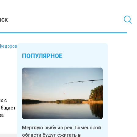
МСК
Федоров
ПОПУЛЯРНОЕ
х с
общает
ва
Мертвую рыбу из рек Тюменской
области будут сжигать в