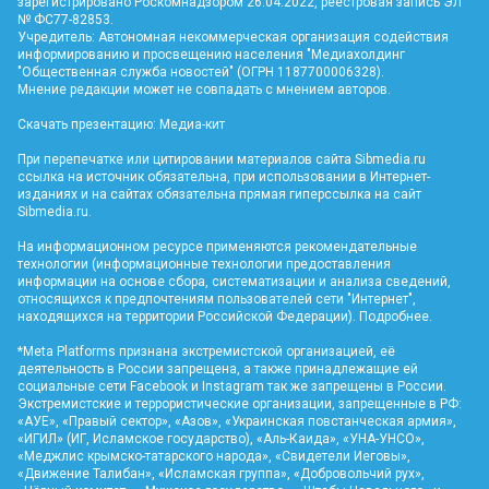
зарегистрировано Роскомнадзором 26.04.2022, реестровая запись ЭЛ
№ ФС77-82853.
Учредитель: Автономная некоммерческая организация содействия
информированию и просвещению населения "Медиахолдинг
"Общественная служба новостей" (ОГРН 1187700006328).
Мнение редакции может не совпадать с мнением авторов.
Скачать презентацию:
Медиа-кит
При перепечатке или цитировании материалов сайта Sibmedia.ru
ссылка на источник обязательна, при использовании в Интернет-
изданиях и на сайтах обязательна прямая гиперссылка на сайт
Sibmedia.ru
.
На информационном ресурсе применяются рекомендательные
технологии (информационные технологии предоставления
информации на основе сбора, систематизации и анализа сведений,
относящихся к предпочтениям пользователей сети "Интернет",
находящихся на территории Российской Федерации).
Подробнее
.
*Meta Platforms признана экстремистской организацией, её
деятельность в России запрещена, а также принадлежащие ей
социальные сети Facebook и Instagram так же запрещены в России.
Экстремистские и террористические организации, запрещенные в РФ:
«АУЕ», «Правый сектор», «Азов», «Украинская повстанческая армия»,
«ИГИЛ» (ИГ, Исламское государство), «Аль-Каида», «УНА-УНСО»,
«Меджлис крымско-татарского народа», «Свидетели Иеговы»,
«Движение Талибан», «Исламская группа», «Добровольчий рух»,