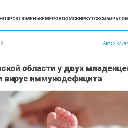
НОЯРСК
ТЮМЕНЬ
КЕМЕРОВО
ОМСК
ИРКУТСК
СИБИРЬ
ТО
59
Автор:
Илья 
ской области у двух младенце
 вирус иммунодефицита