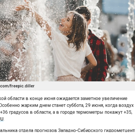
om/freepic.diller
й области в конце июня ожидается заметное увеличение
собенно жарким днем станет суббота, 29 июня, когда возд
36 градусов в области, а в городе термометры покажут +35
U
.
льника отдела прогнозов Западно-Сибирского гидрометце