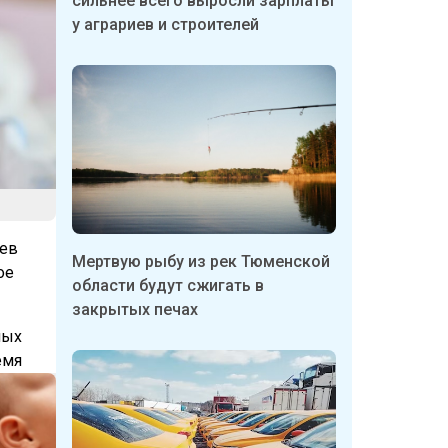
сильнее всего выросли зарплаты
у аграриев и строителей
аев
Мертвую рыбу из рек Тюменской
ое
области будут сжигать в
закрытых печах
ных
емя