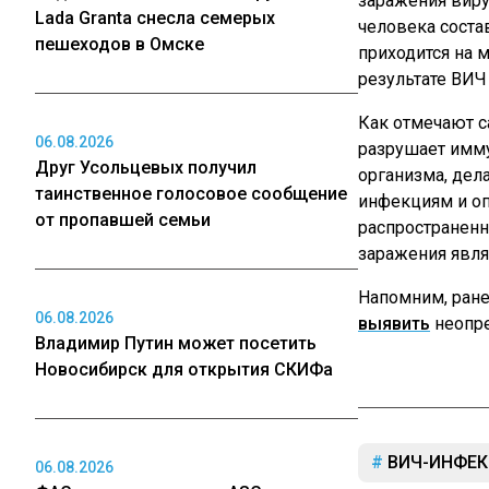
заражения вир
Lada Granta снесла семерых
человека состав
пешеходов в Омске
приходится на 
результате ВИЧ
Как отмечают с
06.08.2026
разрушает имм
Друг Усольцевых получил
организма, дел
таинственное голосовое сообщение
инфекциям и о
от пропавшей семьи
распространен
заражения явля
Напомним, ране
06.08.2026
выявить
неопре
Владимир Путин может посетить
Новосибирск для открытия СКИФа
ВИЧ-ИНФЕК
06.08.2026