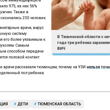
усом иммунодефицита
ило 975, из них 56%
мужчин. Также в
 скончались 230 человек.
анитарные врачи, вирус
унную систему
В Тюменской области с на
ая его более уязвимым к
года три ребенка заразили
пухолям. Самым
ВИЧ
ным способом передачи
ется половой контакт.
е врачи рассказали тюменцам, почему на УЗИ
нельзя точ
деленный пол ребенка.
ЦИЯ
ДЕТИ
ТЮМЕНСКАЯ ОБЛАСТЬ