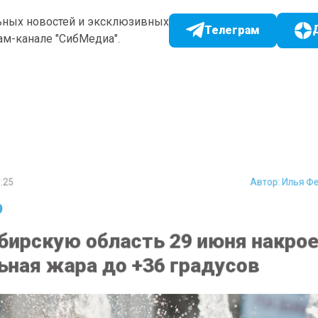
ьных новостей и эксклюзивных
Телеграм
ам-канале "СибМедиа".
25
Автор:
Илья 
ирскую область 29 июня накро
ная жара до +36 градусов