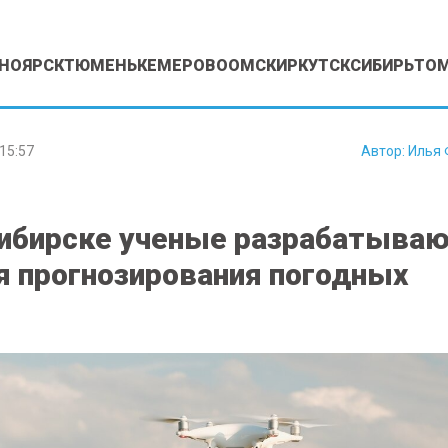
НОЯРСК
ТЮМЕНЬ
КЕМЕРОВО
ОМСК
ИРКУТСК
СИБИРЬ
ТО
15:57
Автор:
Илья 
ибирске ученые разрабатыва
я прогнозирования погодных