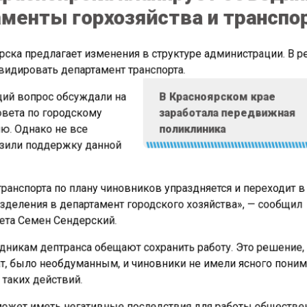
менты горхозяйства и транспо
ска предлагает изменения в структуре администрации. В 
идировать департамент транспорта.
ий вопрос обсуждали на
В Красноярском крае
вета по городскому
заработала передвижная
. Однако не все
поликлиника
зили поддержку данной
ранспорта по плану чиновников упраздняется и переходит 
зделения в департамент городского хозяйства», — сообщил
ета Семен Сендерский.
дникам дептранса обещают сохранить работу. Это решение,
т, было необдуманным, и чиновники не имели ясного пони
таких действий.
ожет иметь негативные последствия для работы обществ