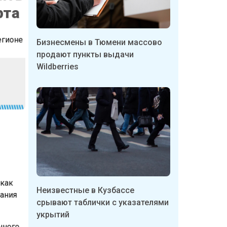
рта
регионе
Бизнесмены в Тюмени массово
продают пункты выдачи
Wildberries
в
 как
Неизвестные в Кузбассе
мания
срывают таблички с указателями
укрытий
енного