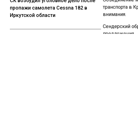
СК возбудил уголовное дело после
транспорта в К
пропажи самолета Cessna 182 в
внимания.
Иркутской области
Сендерский обр
предложения.
03.08.2026
Ранее
сообщал
Сергей жив, а жена и дочь погибли:
Центральный па
друг Усольцевых сделал
шокирующее заявление
03.08.2026
КРАСНОЯРС
Суд не арестовал подростков,
готовивших массовое убийство в
Больше актуал
кузбасской школе
видео в Телегр
Новости СМИ2