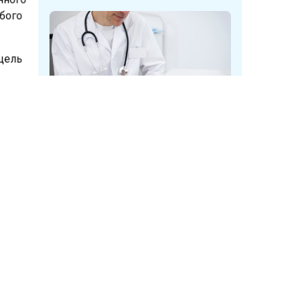
обого
 цель
кроют
У мужчин в Кузбассе при
диспансеризации нашли опухоль
мочевого пузыря
Дзен