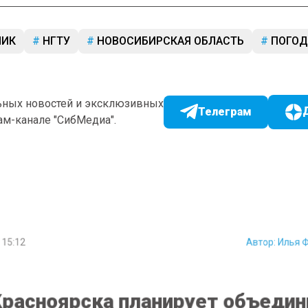
НИК
НГТУ
НОВОСИБИРСКАЯ ОБЛАСТЬ
ПОГОД
ьных новостей и эксклюзивных
Телеграм
ам-канале "СибМедиа".
15:12
Автор:
Илья 
расноярска планирует объеди