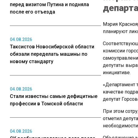
департа
перед визитом Путина и подняла
после его отъезда
Мэрия Краснояр
планируют ликв
04.08.2026
Соответствующ
Таксистов Новосибирской области
комиссии горсо
обязали переделать машины по
самоуправлению
новому стандарту
депутаты выра
инициативе.
«Департамент т
04.08.2026
качестве подра
Стали известны самые дефицитные
депутат Горсов
профессии в Томской области
При этом сотру
отметил депута
необходимости 
04.08.2026
Объединение м