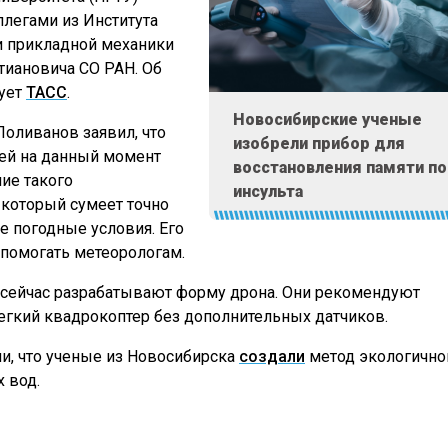
ллегами из Института
и прикладной механики
стиановича СО РАН. Об
ует
ТАСС
.
Новосибирские ученые
оливанов заявил, что
изобрели прибор для
ей на данный момент
восстановления памяти п
ние такого
инсульта
 который сумеет точно
 погодные условия. Его
 помогать метеорологам.
сейчас разрабатывают форму дрона. Они рекомендуют
егкий квадрокоптер без дополнительных датчиков.
и, что ученые из Новосибирска
создали
метод экологично
 вод.