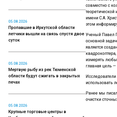
совместно с ко
теоретической 
имени С.А. Хри
05.08.2026
этом информир
Пропавшие в Иркутской области
летчики вышли на связь спустя двое
Ученый Павел П
суток
основной задач
является созда
квадрокоптера,
измерять любые
05.08.2026
главная цель —
Мертвую рыбу из рек Тюменской
области будут сжигать в закрытых
Исследователи 
печах
использовать л
Ранее мы писал
очистки сточных
05.08.2026
Крупные торговые центры в