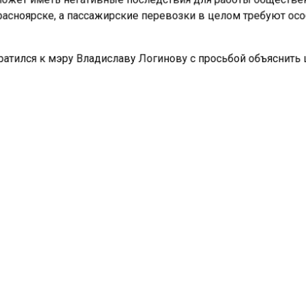
расноярске, а пассажирские перевозки в целом требуют ос
атился к мэру Владиславу Логинову с просьбой объяснить
и
, что в Красноярске из-за реконструкции с 15 октября за
рк.
КИЙ КРАЙ
ТРАНСПОРТ
ьных новостей и эксклюзивных
Телеграм
ам-канале "СибМедиа".