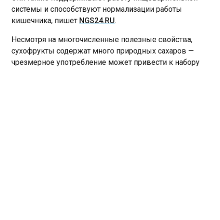
системы и способствуют нормализации работы
кишечника, пишет
NGS24.RU
.
Несмотря на многочисленные полезные свойства,
сухофрукты содержат много природных сахаров —
чрезмерное употребление может привести к набору
лишнего веса и повышению уровня сахара в крови.
Кроме того, у некоторых людей может возникнуть
аллергическая реакция на определенные виды
сухофруктов.
Ранее в красноярском Роспотребнадзоре
сообщили
,
кому не рекомендуется есть холодец.
ЗДОРОВЬЕ
КРАСНОЯРСКИЙ КРАЙ