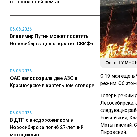
от пропавшей семьи
06.08.2026
Владимир Путин может посетить
Новосибирск для открытия СКИФа
Фото: ГУ МЧС 
06.08.2026
С 19 мая еще в
ФАС заподозрила две АЗС в
режим. Об этом
Красноярске в картельном сговоре
Теперь режим д
Лесосибирске, 
следующих райо
06.08.2026
Енисейский, Ка
В ДТП с внедорожником в
Мотыгинский, С
Новосибирске погиб 27-летний
Пировский.
мотоциклист