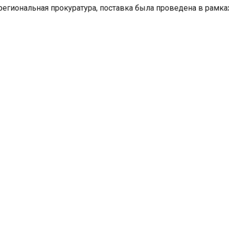
егиональная прокуратура, поставка была проведена в рамк
го договора с предпринимателем.
но 245 кг сливочного
В Красноярском крае уме
чающего санитарно-
главврач Назаровской
еским требованиям
районной больницы Татья
гическим параметрам.
Борисова
 масле обнаружены
ы кишечной палочки», — говорится в сообщении.
е потребовала от регионального управления Роспотребна
рку в отношении изготовителя данной молочной продукции
е ведомство проводит собственную проверку, по результ
личии оснований будут приняты меры реагирования.
, в Омской области было подписано постановление, отме
 профилактики гриппа и ОРВИ. Документ за подписью гл
го санитарного врача по Омской области Александра Криги
 сайте Роспотребнадзора.