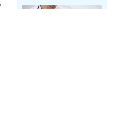
ах
рла
на
У мужчин в Кузбассе при
дзора
диспансеризации нашли опухоль
.
мочевого пузыря
атам
няющее
авного