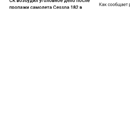
СК возбудил уголовное дело после
Как сообщает р
пропажи самолета Cessna 182 в
соответствующе
Иркутской области
«Было поставле
масла, не отве
эпидемиологич
03.08.2026
по микробиоло
Сергей жив, а жена и дочь погибли:
В частности, в
друг Усольцевых сделал
бактерии групп
шокирующее заявление
Прокуратура уж
провести прове
Также надзорно
03.08.2026
Суд не арестовал подростков,
которой при на
готовивших массовое убийство в
Как сообщалось
кузбасской школе
усиленные меры
государственно
опубликован на