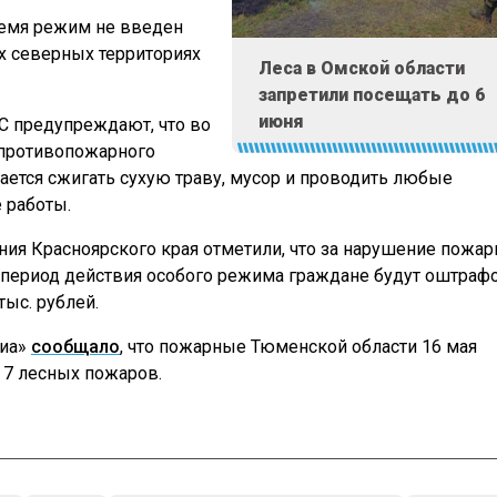
ремя режим не введен
х северных территориях
Леса в Омской области
запретили посещать до 6
июня
С предупреждают, что во
 противопожарного
ется сжигать сухую траву, мусор и проводить любые
 работы.
ния Красноярского края отметили, что за нарушение пожар
 период действия особого режима граждане будут оштра
тыс. рублей.
диа»
сообщало
, что пожарные Тюменской области 16 мая
 7 лесных пожаров.