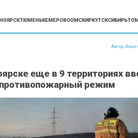
НОЯРСК
ТЮМЕНЬ
КЕМЕРОВО
ОМСК
ИРКУТСК
СИБИРЬ
ТО
1
Автор:
Илья 
оярске еще в 9 территориях вв
 противопожарный режим