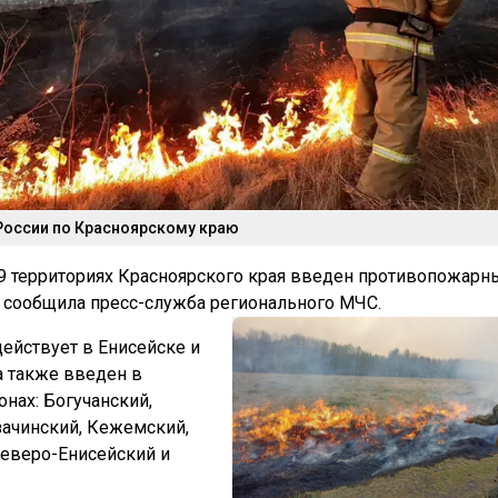
России по Красноярскому краю
 9 территориях Красноярского края введен противопожарн
 сообщила пресс-служба регионального МЧС.
ействует в Енисейске и
а также введен в
нах: Богучанский,
зачинский, Кежемский,
еверо-Енисейский и