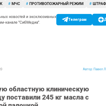
К
МЧС
ПРОТИВОПОЖАРНЫЙ РЕЖИМ
ШТРА
ьных новостей и эксклюзивных
Телеграм
ам-канале "СибМедиа".
0
Автор:
Павел
ю областную клиническую
у поставили 245 кг масла с
й палочкой