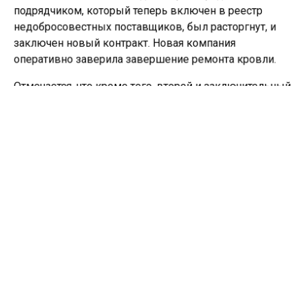
подрядчиком, который теперь включен в реестр
недобросовестных поставщиков, был расторгнут, и
заключен новый контракт. Новая компания
оперативно заверила завершение ремонта кровли.
Отмечается, что кроме того, второй и заключительный
этап капитального ремонта крыши запланирован на
лето 2025 года, и он будет проведён в период
школьных каникул.
Ранее сообщалось, что в Усть-Илимском районе
ввели
карантин из-за большого черного усача.
ИРКУТСК
ШКОЛА
Больше актуальных новостей и эксклюзивных видео