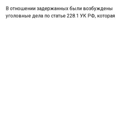
В отношении задержанных были возбуждены
уголовные дела по статье 228.1 УК РФ, которая
касается незаконного производства, сбыта или
пересылки наркотических средств, психотропных
веществ или их аналогов. За данное деяние
максимальное наказание может составлять до 20 лет
лишения свободы.
Ранее сообщалось, что 37% соискателей в Приангарье
активизировались
при поиске работы.
АНГАРСК
КВАРТИРА
НАРКОТОРГОВЦЫ
Больше актуальных новостей и эксклюзивных видео
в Телеграм-канале "СибМедиа".