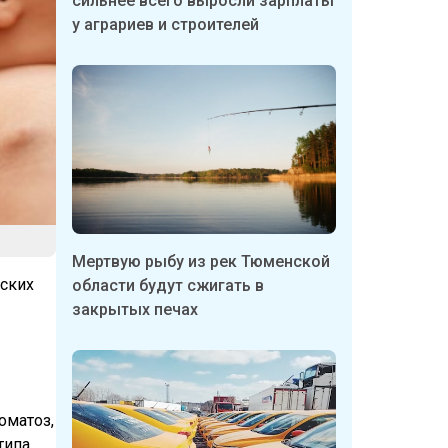
сильнее всего выросли зарплаты
у аграриев и строителей
Мертвую рыбу из рек Тюменской
еских
области будут сжигать в
закрытых печах
оматоз,
ипа,