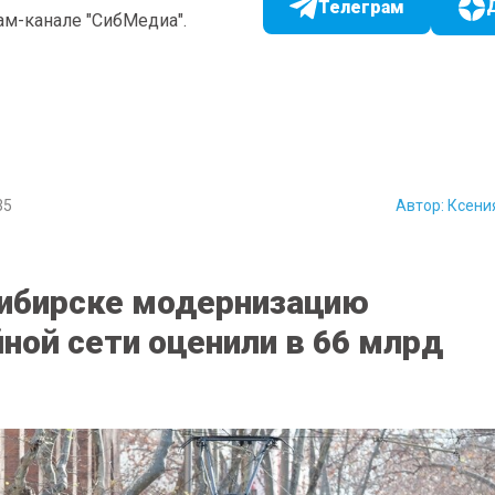
Телеграм
ам-канале "СибМедиа".
35
Автор:
Ксени
ибирске модернизацию
ной сети оценили в 66 млрд