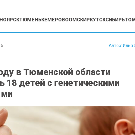
НОЯРСК
ТЮМЕНЬ
КЕМЕРОВО
ОМСК
ИРКУТСК
СИБИРЬ
ТО
45
Автор:
Илья 
году в Тюменской области
ь 18 детей с генетическими
ями