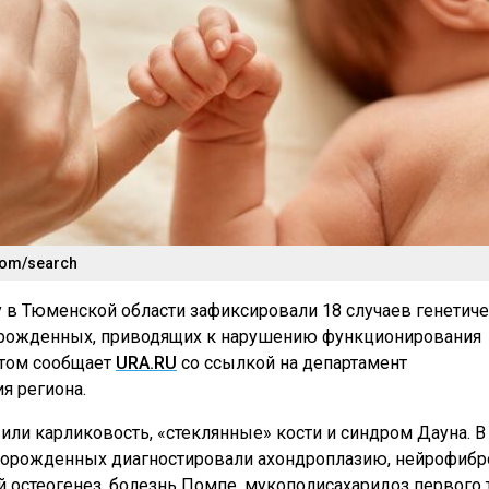
com/search
 в Тюменской области зафиксировали 18 случаев генетич
орожденных, приводящих к нарушению функционирования
этом сообщает
URA.RU
со ссылкой на департамент
я региона.
вили карликовость, «стеклянные» кости и синдром Дауна. В
оворожденных диагностировали ахондроплазию, нейрофибр
остеогенез, болезнь Помпе, мукополисахаридоз первого т