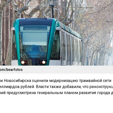
com/bearfotos
ии Новосибирска оценили модернизацию трамвайной сети
иллиардов рублей. Власти также добавили, что реконструк
ий предусмотрена генеральным планом развития города 
амвайных путях будут в себя включать обновление двух