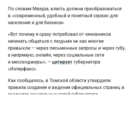
По словам Мазура, власть должна преобразоваться
в «современный, удобный и понятный сервис для
населения и для бизнеса».
«Вот почему я сразу потребовал от чиновников
начинать общаться с людьми не как многие
привыкли — через письменные запросы и через губу,
а напрямую, онлайн, через социальные сети
и мессенджеры», —
цитирует
губернатора
«Интерфакс».
Как сообщалось, в Томской области утвердили
правила создания и ведения официальных страниц в
аккаунтах социальных сетей губернатора,
региональной администрации и других
исполнительных органов власти. Кроме того,
требования относятся к руководителям органов и их
подведомственных учреждений. Соответствующее
распоряжение утвердил губернатор Томской области