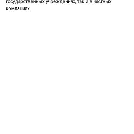
государственных учреждениях, так и в частных
компаниях.
Работодатели обязаны проинформировать
сотрудников о предстоящих изменениях и
адаптировать графики с соблюдением трудового
законодательства.
Ранее мы писали, что в конце сентября в
Новосибирске
похолодает до -4 градусов
.
НОВОСИБИРСКАЯ ОБЛАСТЬ
Больше актуальных новостей и эксклюзивных видео
в Телеграм-канале "СибМедиа".
Телеграм