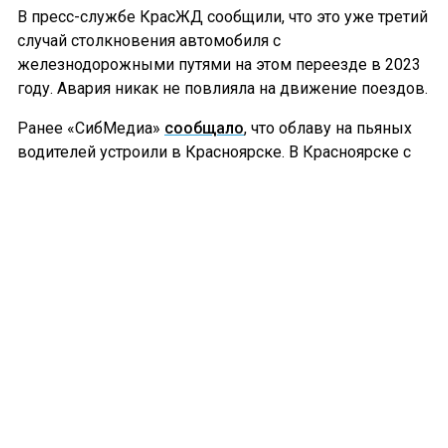
В пресс-службе КрасЖД сообщили, что это уже третий
случай столкновения автомобиля с
железнодорожными путями на этом переезде в 2023
году. Авария никак не повлияла на движение поездов.
Ранее «СибМедиа»
сообщало
, что облаву на пьяных
водителей устроили в Красноярске. В Красноярске с
23 по 26 февраля сотрудники городского полка ДПС
будут нести службу в усиленном режиме.
ДТП
КРАСНОЯРСК
Больше актуальных новостей и эксклюзивных видео
в Телеграм-канале "СибМедиа".
Телеграм