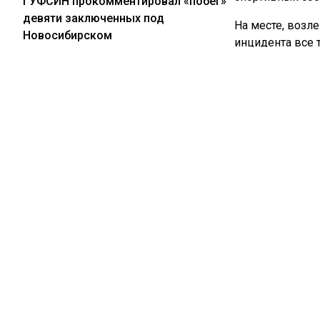
ГУФСИН прокомментировал «побег»
девяти заключенных под
На месте, возле
Новосибирском
инцидента все 
спортивных зал
Академию откро
04.08.2026
СК проверит расследование убийства
Ранее «СибМе
подростка в Кузбассе после жалобы
выплатит 500 т
матери
04.08.2026
КРАСНОЯРС
АЗС в Красноярске снизила цены
перед визитом Путина и подняла
Больше актуал
после его отъезда
видео в Телегр
Новости СМИ2