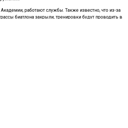
 Академии, работают службы. Также известно, что из-за
трассы биатлона закрыли, тренировки будут проводить в
ах и на других площадках.
ют, когда специалисты закончат работы по отлову.
диа»
сообщало
, что жителю Красноярского края работодате
ысяч за инвалидность.
К
МЕДВЕДЬ
ьных новостей и эксклюзивных
Телеграм
ам-канале "СибМедиа".