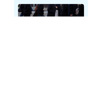
ль
Неизвестные в Кузбассе
срывают таблички с указателями
укрытий
Дзен