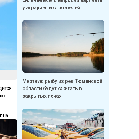
сильнее всего выросли зарплаты
у аграриев и строителей
Мертвую рыбу из рек Тюменской
дится
области будут сжигать в
ако
закрытых печах
т на