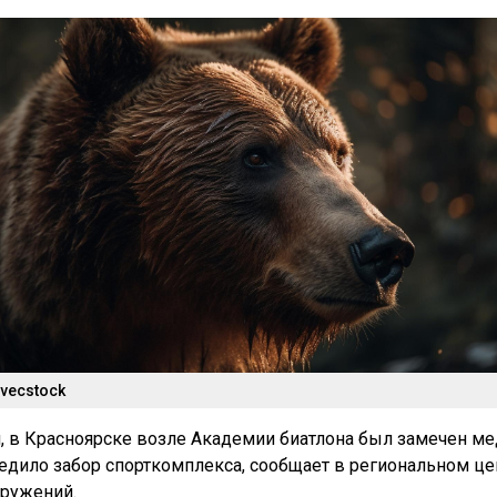
 vecstock
я, в Красноярске возле Академии биатлона был замечен ме
дило забор спорткомплекса, сообщает в региональном це
оружений.