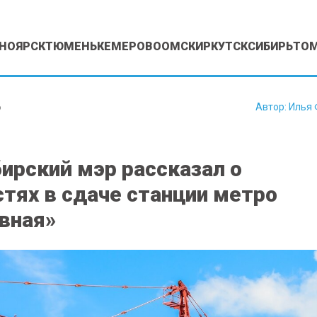
НОЯРСК
ТЮМЕНЬ
КЕМЕРОВО
ОМСК
ИРКУТСК
СИБИРЬ
ТО
6
Автор:
Илья 
ирский мэр рассказал о
тях в сдаче станции метро
вная»