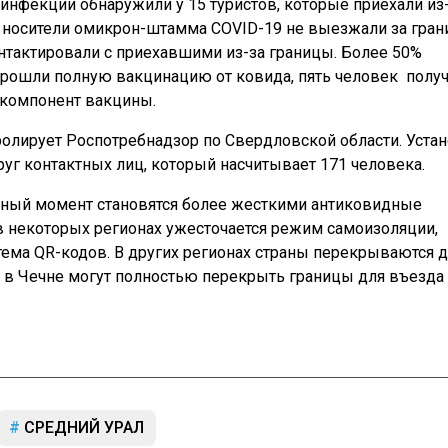
инфекции обнаружили у 15 туристов, которые приехали из
 носители омикрон-штамма COVID-19 не выезжали за гра
онтактировали с приехавшими из-за границы. Более 50%
рошли полную вакцинацию от ковида, пять человек полу
 компонент вакцины.
олирует Роспотребнадзор по Свердловской области. Уста
руг контактных лиц, который насчитывает 171 человека.
нный момент становятся более жесткими антиковидные
в некоторых регионах ужесточается режим самоизоляции,
тема QR-кодов. В других регионах страны перекрываются д
 а в Чечне могут полностью перекрыть границы для въезда
СРЕДНИЙ УРАЛ