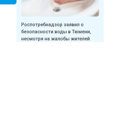
Роспотребнадзор заявил о
безопасности воды в Тюмени,
несмотря на жалобы жителей
 Беляева
Георгия
я
Бизнесмены в Тюмени массово
ерой»,
продают пункты выдачи
Wildberries