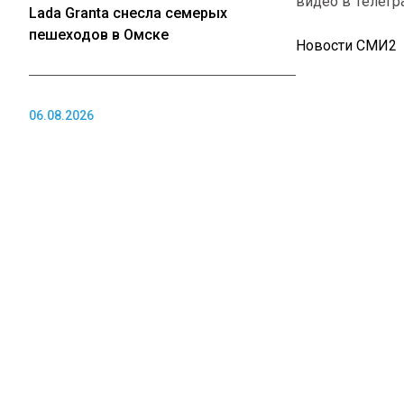
видео в Телегр
Lada Granta снесла семерых
пешеходов в Омске
Новости СМИ2
06.08.2026
Друг Усольцевых получил
1 ФЕВРАЛЯ 2022 1
таинственное голосовое сообщение
от пропавшей семьи
ГЛАВНОЕ
Последн
задержа
06.08.2026
Владимир Путин может посетить
Новосибирск для открытия СКИФа
В Москве задер
Акоева). В зад
уголовного роз
сообщают журн
06.08.2026