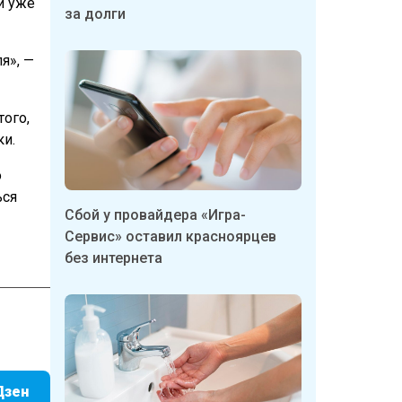
и уже
за долги
я», —
того,
ки.
о
ься
Сбой у провайдера «Игра-
Сервис» оставил красноярцев
без интернета
Дзен