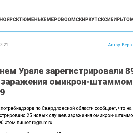
НОЯРСК
ТЮМЕНЬ
КЕМЕРОВО
ОМСК
ИРКУТСК
СИБИРЬ
ТО
3:21
Автор:
Вера
нем Урале зарегистрировали 8
в заражения омикрон-штаммом
9
потребнадзора по Свердловской области сообщает, что на 
истрировано 25 новых случаев заражения омикрон-штамм
б этом пишет regnum.ru.