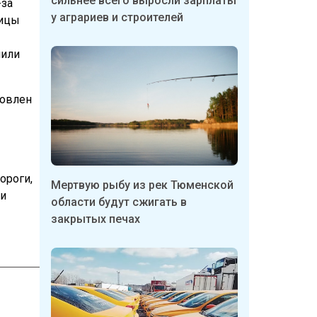
сильнее всего выросли зарплаты
-за
у аграриев и строителей
ницы
чили
новлен
ороги,
Мертвую рыбу из рек Тюменской
 и
области будут сжигать в
закрытых печах