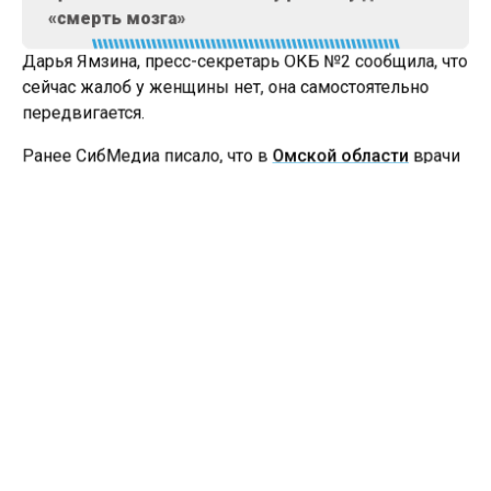
«смерть мозга»
Дарья Ямзина, пресс-секретарь ОКБ №2 сообщила, что
сейчас жалоб у женщины нет, она самостоятельно
передвигается.
Ранее СибМедиа писало, что в
Омской области
врачи
спасли 40-летнего селянина, который пытался
заколоть поросенка и сильно поранился. Животное
убежало в последнюю секунду, и в результате
мужчина сильно поранил себе ногу и повредил
артерию и вену. В результате сильного кровотечения
нога оказалась почти полностью обездвижена.
ВРАЧИ
ТЮМЕНЬ