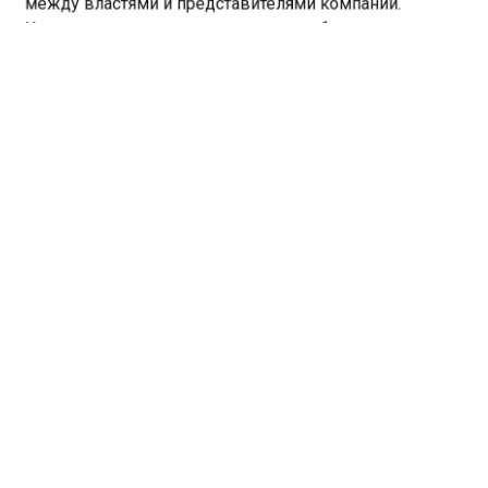
между властями и представителями компании.
Кемеровчане настаивают на том, чтобы их мнение
было учтено.
Ранее «СибМедиа»
сообщало
, что новосибирский
агроном объяснила, что можно сеять на рассаду в
январе.
КУЗБАСС
СТРОИТЕЛЬСТВО
УГЛЕПОГРУЗКА
Больше актуальных новостей и эксклюзивных видео
в Телеграм-канале "СибМедиа".
Телеграм