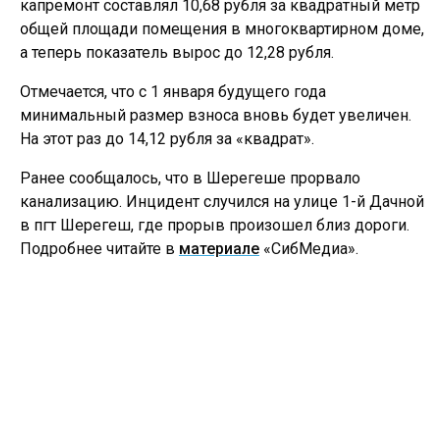
капремонт составлял 10,68 рубля за квадратный метр
общей площади помещения в многоквартирном доме,
а теперь показатель вырос до 12,28 рубля.
Отмечается, что с 1 января будущего года
минимальный размер взноса вновь будет увеличен.
На этот раз до 14,12 рубля за «квадрат».
Ранее сообщалось, что в Шерегеше прорвало
канализацию. Инцидент случился на улице 1-й Дачной
в пгт Шерегеш, где прорыв произошел близ дороги.
Подробнее читайте в
материале
«СибМедиа».
ВЗНОС
КАПРЕМОНТ
ПОСТАНОВЛЕНИЕ
Больше актуальных новостей и эксклюзивных видео
в Телеграм-канале "СибМедиа".