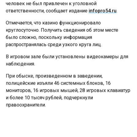
человек не был привлечен к уголовной
ответственности, сообщает издание
infopro54.ru
.
Отмечается, что казино функционировало
круглосуточно. Получить сведения об этом месте
было сложно, поскольку информация
распространялась среди узкого круга лиц.
В игровом зале были установлены видеокамеры для
наблюдения.
При обыске, произведенном в заведении,
полицейские изъяли 46 системных блоков, 16
мониторов, 16 игровых мышей, 28 игровых клавиатур
и более 10 тысяч рублей, подчеркнули
правоохранители.
Уголовное дело по части 2 статьи 171.2 УК РФ
«Незаконные организация и проведение азартных
игр» было возбуждено Следственным управлением