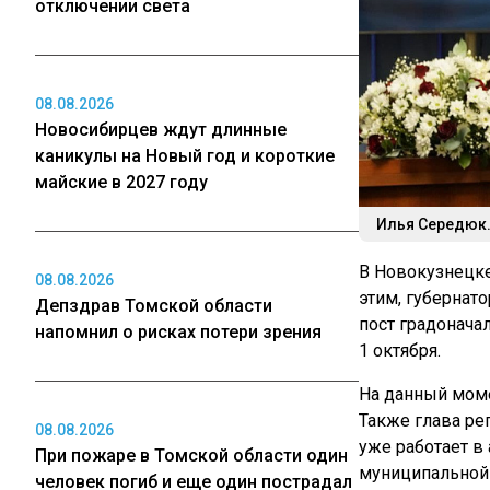
отключении света
08.08.2026
Новосибирцев ждут длинные
каникулы на Новый год и короткие
майские в 2027 году
Илья Середюк.
В Новокузнецке
08.08.2026
этим, губернат
Депздрав Томской области
пост градонача
напомнил о рисках потери зрения
1 октября.
На данный моме
Также глава рег
08.08.2026
уже работает в 
При пожаре в Томской области один
муниципальной
человек погиб и еще один пострадал