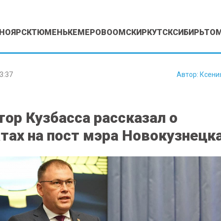
НОЯРСК
ТЮМЕНЬ
КЕМЕРОВО
ОМСК
ИРКУТСК
СИБИРЬ
ТО
3:37
Автор:
Ксени
тор Кузбасса рассказал о
тах на пост мэра Новокузнецк