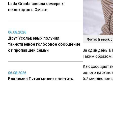
Lada Granta снесла семерых
пешеходов в Омске
06.08.2026
Друг Усольцевых получил
Фото: freepik.
таинственное голосовое сообщение
от пропавшей семьи
За один день в
Таким образом 
Как сообщает п
одного из жите
06.08.2026
5,7 миллионов 
Владимир Путин может посетить
Новосибирск для открытия СКИФа
Также жертвой 
сообщение, в к
оформить креди
06.08.2026
Ранее «СибМе