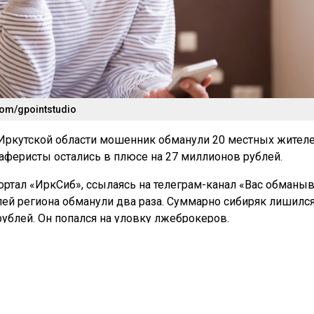
com/gpointstudio
 Иркутской области мошенник обманули 20 местных жителе
аферисты остались в плюсе на 27 миллионов рублей.
ортал «ИркСиб», ссылаясь на телеграм-канал «Вас обманыв
лей региона обманули два раза. Суммарно сибиряк лишилс
рублей. Он попался на уловку лжеброкеров.
аферистов стал житель Железногорска-Илимского. Она по
отором говорилось, что из-за утечки данных на женщину п
т. Мужчина потерял 4,8 миллиона рублей.
диа»
сообщало
, что на трассе в Иркутской области столкнул