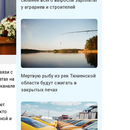
сильнее всего выросли зарплаты
у аграриев и строителей
вязи с
Мертвую рыбу из рек Тюменской
тах на
области будут сжигать в
-канале
закрытых печах
ет.
кто
нной и