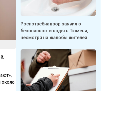
Роспотребнадзор заявил о
безопасности воды в Тюмени,
несмотря на жалобы жителей
й.
ают»,
я около
лучила
Бизнесмены в Тюмени массово
ытаются
продают пункты выдачи
Wildberries
ись три