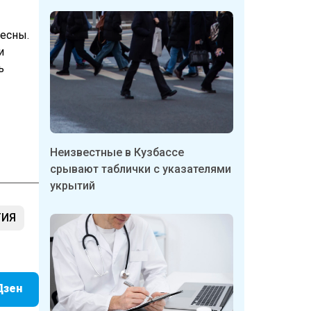
весны.
и
ь
Неизвестные в Кузбассе
срывают таблички с указателями
укрытий
ГИЯ
Дзен