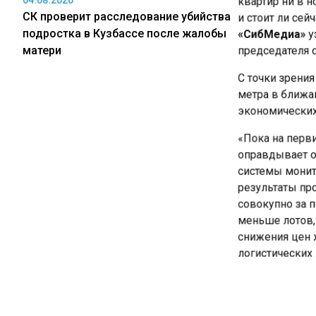
04.08.2026
и стоит ли сей
СК проверит расследование убийства
«СибМедиа»
уз
подростка в Кузбассе после жалобы
председателя с
матери
С точки зрения
метра в ближай
экономических 
«Пока на перви
оправдывает ож
системы монито
результаты про
совокупно за п
меньше лотов, 
снижения цен ж
логистических 
Доброхотова.
Что касается р
продаже недвиж