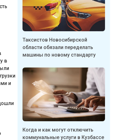
сть
Таксистов Новосибирской
области обязали переделать
в
машины по новому стандарту
у в
пыли
огрузки
ами и
 дошли
Когда и как могут отключить
о
коммунальные услуги в Кузбассе