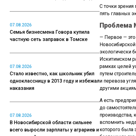
С точки зрения
пять главных э
Проблема 
07.08.2026
Семья бизнесмена Говора купила
— Первое — это
частную сеть заправок в Томске
Новосибирской 
экологически б
Искитимском ра
рамках целей у
07.08.2026
Стало известно, как школьник убил
путем строител
одноклассницу в 2013 году и избежал
и перевоза угл
наказания
другими акциям
А есть предпри
до самостоятел
производства, 
07.08.2026
вспомнить нед
В Новосибирской области сильнее
которого была 
всего выросли зарплаты у аграриев и