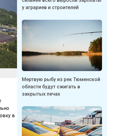
сильнее всего выросли зарплаты
у аграриев и строителей
Мертвую рыбу из рек Тюменской
области будут сжигать в
закрытых печах
т
льно
овку в
о