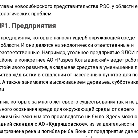
 главы новосибирского представительства РЭО, у области е
кологических проблем.
№1. Предприятия
 предприятия, которые наносят ущерб окружающей среде
области. И они делятся на экологически ответственные и
езответственные. Например, угольное предприятие ЭЛСИ 
йоне, а конкретнее АО «Разрез Колыванский» ведет работ
стойчивого развития, вкладывая средства в уменьшение 
ьства ж/д ветки в отдалении от населенных пунктов для п
я. А также занимается высаживанием деревьев, субботник
и.
ятия, которые за много лет своего существования так и не
ьного осознания вреда для окружающей среды от своего
каким бы важным это производство ни было. Здесь можно
авний
скандал с АО «Кудряшовское»
, из-за деятельности
загрязнена река и погибла рыба. Вонь от предприятия давн