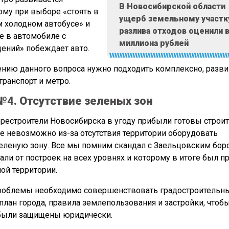
В Новосибирской области
ому при выборе «стоять в
ущерб земельному участк
м холодном автобусе» и
разлива отходов оценили в
ке в автомобиле с
миллиона рублей
ений» побеждает авто.
нию данного вопроса нужно подходить комплексно, разви
ранспорт и метро.
4. Отсутствие зеленых зон
рестроители Новосибирска в угоду прибыли готовы строи
де невозможно из-за отсутствия территории оборудовать
леную зону. Все мы помним скандал с Заельцовским бор
ли от построек на всех уровнях и которому в итоге был п
ой территории.
роблемы необходимо совершенствовать градостроительн
план города, правила землепользования и застройки, чтоб
были защищены юридически.