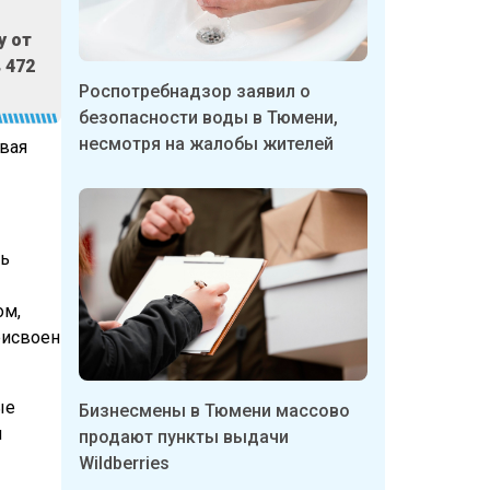
у от
 472
Роспотребнадзор заявил о
безопасности воды в Тюмени,
несмотря на жалобы жителей
вая
ть
ом,
рисвоен
ые
Бизнесмены в Тюмени массово
ы
продают пункты выдачи
Wildberries