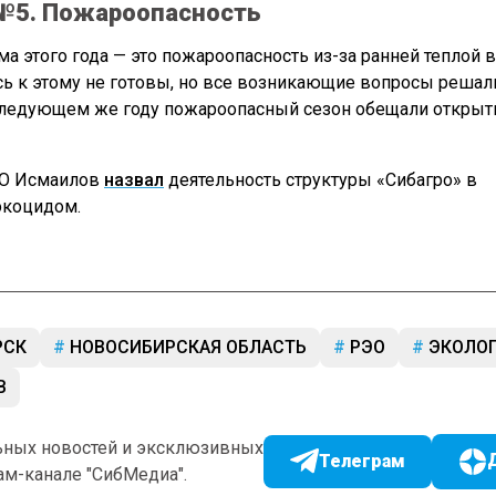
№5. Пожароопасность
ма этого года — это пожароопасность из-за ранней теплой 
сь к этому не готовы, но все возникающие вопросы решал
следующем же году пожароопасный сезон обещали открыт
ЭО Исмаилов
назвал
деятельность структуры «Сибагро» в
экоцидом.
РСК
НОВОСИБИРСКАЯ ОБЛАСТЬ
РЭО
ЭКОЛО
В
ьных новостей и эксклюзивных
Телеграм
ам-канале "СибМедиа".