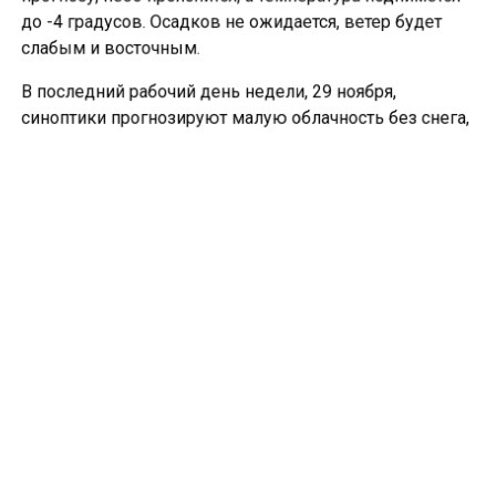
до -4 градусов. Осадков не ожидается, ветер будет
слабым и восточным.
В последний рабочий день недели, 29 ноября,
синоптики прогнозируют малую облачность без снега,
с температурными изменениями от -11 до -6 градусов.
Отмечается, что важное событие для города –
введение режима черного неба с 24 ноября.
Ранее сообщалось, что новосибирская авиакомпания
S7
должна
приставам более 200 тыс рублей.
НОВОСИБИРСК
ПОГОДА
Больше актуальных новостей и эксклюзивных видео