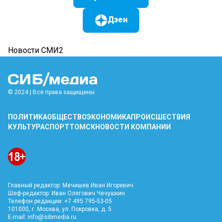
Дзен
Новости СМИ2
© 2024 | Все права защищены
ПОЛИТИКА
ОБЩЕСТВО
ЭКОНОМИКА
ПРОИСШЕСТВИЯ
КУЛЬТУРА
СПОРТ
ТОМСК
НОВОСТИ КОМПАНИИ
Главный редактор: Мечишев Иван Игоревич.
Шеф-редактор: Иван Олегович Чечушкин.
Телефон редакции: +7 495 795-53-05
101000, г. Москва, ул. Покровка, д. 5
E-mail:
info@sibmedia.ru