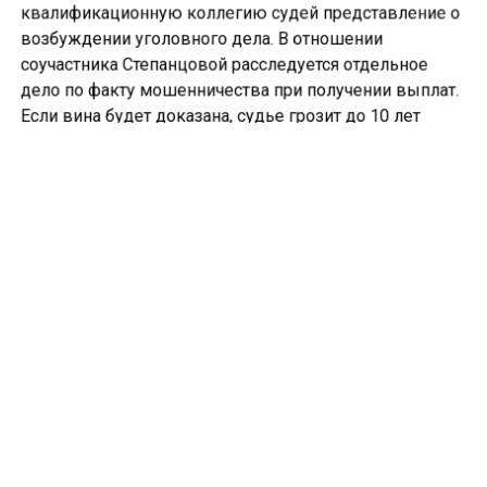
квалификационную коллегию судей представление о
возбуждении уголовного дела. В отношении
соучастника Степанцовой расследуется отдельное
дело по факту мошенничества при получении выплат.
Если вина будет доказана, судье грозит до 10 лет
лишения свободы.
Ранее Следственный комитет
начал проверку
детского дома в Белове после сообщений о жестоком
обращении с воспитанниками.
КЕМЕРОВСКАЯ ОБЛАСТЬ
МОШЕННИЧЕСТВО
СУД
Больше актуальных новостей и эксклюзивных видео
в Телеграм-канале "СибМедиа".