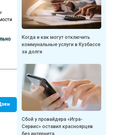
ы
мости
Когда и как могут отключить
ельно
коммунальные услуги в Кузбассе
за долги
Дзен
Сбой у провайдера «Игра-
Сервис» оставил красноярцев
без интернета