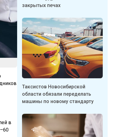
закрытых печах
о
удников
Таксистов Новосибирской
области обязали переделать
машины по новому стандарту
лей в
0–60