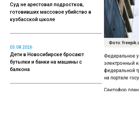
Суд не арестовал подростков,
готовивших массовое убийство в
кузбасской школе
Фото: freepik.
03.08.2026
Дети в Новосибирске бросают
Федеральное у
бутылки и банки на машины с
электронный ко
балкона
федеральной т
на портале гос
Светофор плани
километре трас
03.08.2026
Рецензия на роман Юрия
Воскобойникова «Операция
«
Нача
«Пропаганда»: Политический триллер
опред
на грани метафизики
восьм