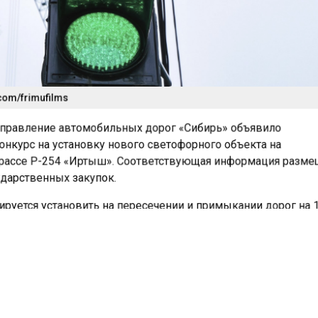
com/frimufilms
правление автомобильных дорог «Сибирь» объявило
нкурс на установку нового светофорного объекта на
рассе Р-254 «Иртыш». Соответствующая информация разм
ударственных закупок.
руется установить на пересечении и примыкании дорог на
сы, соединяющей Челябинск, Курган, Омск и Новосибирск.
льная максимальная цена государственного контракта
елена в размере семи миллионов шестидесяти семи тыся
исот шестидесяти одного рубля. Извещение о проведении