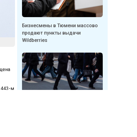
Бизнесмены в Тюмени массово
продают пункты выдачи
Wildberries
ещена
 1443-м
Неизвестные в Кузбассе
срывают таблички с указателями
ч
укрытий