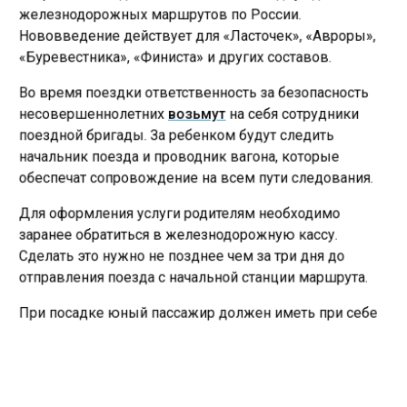
железнодорожных маршрутов по России.
Нововведение действует для «Ласточек», «Авроры»,
«Буревестника», «Финиста» и других составов.
Во время поездки ответственность за безопасность
несовершеннолетних
возьмут
на себя сотрудники
поездной бригады. За ребенком будут следить
начальник поезда и проводник вагона, которые
обеспечат сопровождение на всем пути следования.
Для оформления услуги родителям необходимо
заранее обратиться в железнодорожную кассу.
Сделать это нужно не позднее чем за три дня до
отправления поезда с начальной станции маршрута.
При посадке юный пассажир должен иметь при себе
документ, на который был приобретен билет,
квитанцию об оплате услуги, а также оригинал и две
копии заявления об ответственности за перевозку.
Этот документ оформляется и выдается в кассе при