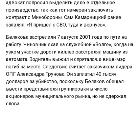
адвокат попросил выделить дело в отдельное
производство, так как тот намерен заключить
контракт с Минобороны. Сам Камарницкий ранее
заявлял: «Я пришел с СВО, туда и вернусь».
Белякова застрелили 7 августа 2001 года по пути на
работу. Чиновник ехал на служебной «Волге», когда на
узком участке дороги киллер расстрелял машину из
автомата. Водитель выжил и спрятался, а вице-мэр
погиб на месте. Следствие считает заказчиком лидера
ОПГ Александра Трунова. Он заплатил 40 тысяч
долларов за убийство, поскольку Беляков обещал
ввести представителя группировки в число
акционеров муниципального рынка, но не сдержал
слова.
В 2012 году Трунова приговорили к 22 годам колонии.
Камарницкий получил 19 лет, но позже заключил
контракт с военными и был помилован. После
возвращения с СВО его снова арестовали — по