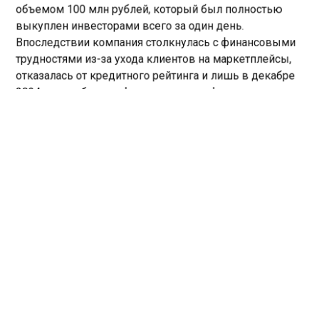
объемом 100 млн рублей, который был полностью
выкуплен инвесторами всего за один день.
Впоследствии компания столкнулась с финансовыми
трудностями из-за ухода клиентов на маркетплейсы,
отказалась от кредитного рейтинга и лишь в декабре
2024 года избежала фактического дефолта.
В феврале 2025 года предприятие сменило
собственников. По итогам второго квартала текущего
года продажи выросли на 17% по сравнению с
первым. При этом отставание от аналогичного
периода 2024 года сократилось с 50% до 30%. В
компании рассчитывают по итогам года удвоить
выручку до 500 млн рублей.
Ранее СибМедиа
сообщало
, что прокуратура
Новосибирска помогла вернуть долг по зарплате на
сумму более 6 млн.