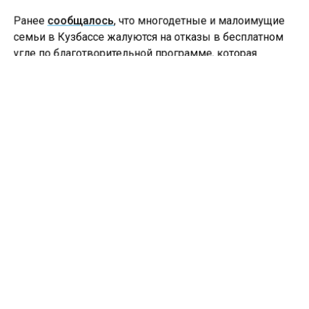
Ранее
сообщалось
, что многодетные и малоимущие
семьи в Кузбассе жалуются на отказы в бесплатном
угле по благотворительной программе, которая
раньше давала им четыре тонны топлива на зиму.
КЕМЕРОВСКАЯ ОБЛАСТЬ
РЭК
ТАРИФЫ
ЭЛЕКТРОЭНЕРГИЯ
Больше актуальных новостей и эксклюзивных видео
в Телеграм-канале "СибМедиа".
Телеграм
Дзен