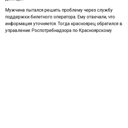
Мужчина пытался решить проблему через службу
поддержки билетного оператора. Ему отвечали, что
информация уточняется. Тогда красноярец обратился в
управление Роспотребнадзора по Красноярскому
краю. Специалисты проверили ситуацию и выяснили,
что организатор того концерта больше не работает.
Индивидуальный предприниматель, который
занимался мероприятием, официально прекратил
деятельность в декабре 2024 года.
Сотрудники Роспотребнадзора посоветовали мужчине
написать претензию на имя бывшего организатора.
Если он не вернет деньги добровольно, следующий
шаг — обращение в суд. Концерт певицы Zivert в
Красноярске сейчас запланирован на конец февраля.
По данным на сайтах, свободных мест на выступление
почти не осталось.