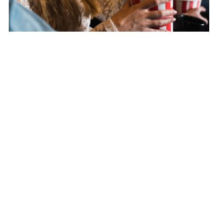
В кинотеатрах Омска с 9 сентября покажут
фильм «Барби»
Также сербский режиссер отметил, что не против
поездки на выставку «Россия», которая пройдёт
с 4 ноября по 12 апреля на ВДНХ.
Врио губернатора Омской области Виталий Хоценко
прокомментировал слова Кустурицы: «Эмир
Кустурица назвал Омск своим любимым городом!
В этом его вкусы разделяю полностью. И приглашаю
режиссера к нам в Омск, чтобы снять фильм о красоте
Сибири и силе людей, которые здесь у нас живут!»
Ранее «СибМедиа»
сообщало
, что для работников
«Омсктрансмаша» построят жильё.