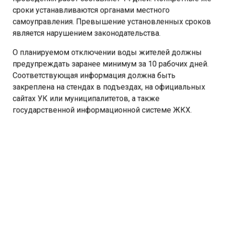
сроки устанавливаются органами местного
самоуправления. Превышение установленных сроков
является нарушением законодательства.
О планируемом отключении воды жителей должны
предупреждать заранее минимум за 10 рабочих дней.
Соответствующая информация должна быть
закреплена на стендах в подъездах, на официальных
сайтах УК или муниципалитетов, а также
государственной информационной системе ЖКХ.
Как рассказала руководитель Госжилинспекции
Кузбасса Ирина Гайденко, при нарушении сроков
жителям следует обратиться в управляющую
компанию или в ресурсоснабжающую организацию. В
том случае, если проблема не решается, нужно
отправить жалобу в ГЖИ Кузбасса, Роспотребнадзор
или прокуратуру.
Аварийное отключение горячего и холодного