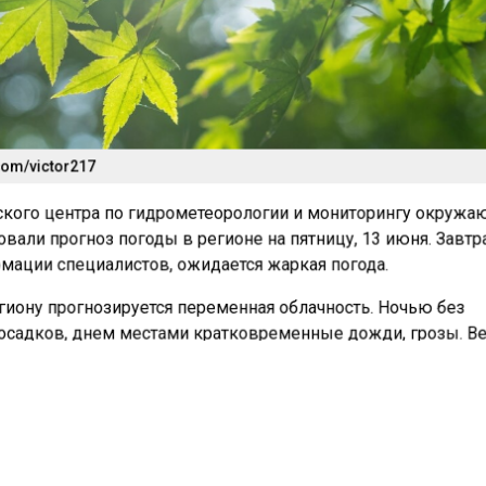
com/victor217
кого центра по гидрометеорологии и мониторингу окруж
вали прогноз погоды в регионе на пятницу, 13 июня. Завтр
мации специалистов, ожидается жаркая погода.
егиону прогнозируется переменная облачность. Ночью без
садков, днем местами кратковременные дожди, грозы. В
-7 м/с, днем местами порывы до 14 м/с. Температура ноч
8 °C, днем воздух прогреется до +28…+33 °C.
ня также будет переменная облачность. Без существенных
 юго-западный 2-7 м/с. Температура ночью +14…+16 °C, дн