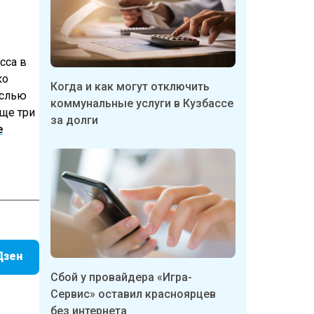
сса в
ко
Когда и как могут отключить
аслью
коммунальные услуги в Кузбассе
еще три
за долги
е
Дзен
Сбой у провайдера «Игра-
Сервис» оставил красноярцев
без интернета