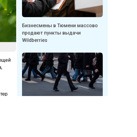
Бизнесмены в Тюмени массово
продают пункты выдачи
Wildberries
ающей
а,
етер
ью
Неизвестные в Кузбассе
срывают таблички с указателями
ем +29…
укрытий