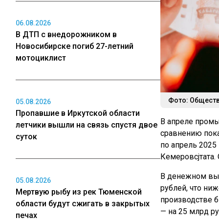
06.08.2026
В ДТП с внедорожником в
Новосибирске погиб 27-летний
мотоциклист
Фото: Обществ
05.08.2026
Пропавшие в Иркутской области
В апреле промы
летчики вышли на связь спустя двое
сравнению показ
суток
по апрель 2025 
Кемеровсjтата.
В денежном выр
05.08.2026
рублей, что ни
Мертвую рыбу из рек Тюменской
производстве б
области будут сжигать в закрытых
— на 25 млрд ру
печах