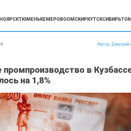
НОЯРСК
ТЮМЕНЬ
КЕМЕРОВО
ОМСК
ИРКУТСК
СИБИРЬ
ТО
58
Автор:
Дмитрий 
е промпроизводство в Кузбасс
лось на 1,8%