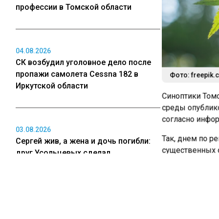
профессии в Томской области
04.08.2026
СК возбудил уголовное дело после
пропажи самолета Cessna 182 в
Фото: freepik.
Иркутской области
Синоптики Томс
среды опублико
согласно инфор
03.08.2026
Так, днем по р
Сергей жив, а жена и дочь погибли:
существенных о
друг Усольцевых сделал
юго-западный 2
шокирующее заявление
составит +13…+1
В Томске 13 ию
осадков. Ветер
03.08.2026
+31 °C.