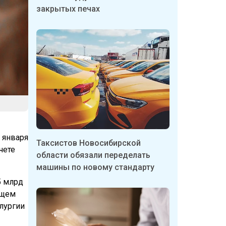
закрытых печах
 января
Таксистов Новосибирской
чете
области обязали переделать
машины по новому стандарту
5 млрд
ющем
лургии