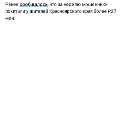
Ранее
сообщалось
, что за неделю мошенники
похитили у жителей Красноярского края более ₽27
млн.
Больше актуальных новостей и эксклюзивных видео
в Телеграм-канале "СибМедиа".
Телеграм
Дзен
Новости СМИ2