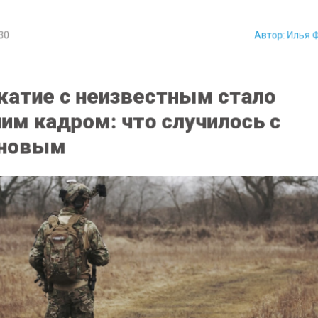
30
Автор:
Илья 
атие с неизвестным стало
им кадром: что случилось с
новым