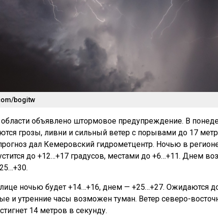
com/bogitw
 области объявлено штормовое предупреждение. В понеде
ются грозы, ливни и сильный ветер с порывами до 17 мет
 прогноз дал Кемеровский гидрометцентр. Ночью в регион
устится до +12…+17 градусов, местами до +6…+11. Днем во
+25…+30.
олице ночью будет +14…+16, днем — +25…+27. Ожидаются д
ные и утренние часы возможен туман. Ветер северо-восточ
стигнет 14 метров в секунду.