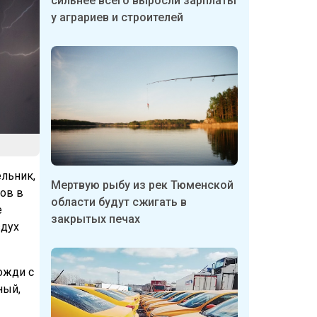
сильнее всего выросли зарплаты
у аграриев и строителей
льник,
Мертвую рыбу из рек Тюменской
ров в
области будут сжигать в
е
закрытых печах
здух
ожди с
ный,