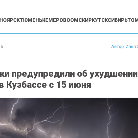
НОЯРСК
ТЮМЕНЬ
КЕМЕРОВО
ОМСК
ИРКУТСК
СИБИРЬ
ТО
16
Автор:
Илья 
ки предупредили об ухудшении
в Кузбассе с 15 июня