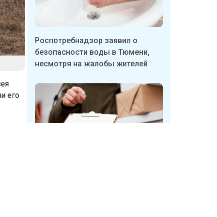
Роспотребнадзор заявил о
безопасности воды в Тюмени,
несмотря на жалобы жителей
сея
ни его
но
де
Бизнесмены в Тюмени массово
продают пункты выдачи
него не
Wildberries
жчина