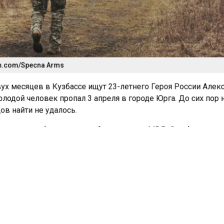
h.com/Specna Arms
х месяцев в Кузбассе ищут 23-летнего Героя России Алек
лодой человек пропал 3 апреля в городе Юрга. До сих пор 
ов найти не удалось.
а внесли в федеральную базу розыска МВД. Он официаль
ести пропавшим. Бывший полковник следствия Максим
еющий 26-летний стаж, исключает версию о тайном отъез
атно в зону СВО. По его мнению, исчезновение напрямую
ыми заслугами парня.
сей сказал беременной жене Валерии, что идет на работу в
преподавал основы безопасности. На самом деле занятий у 
ном заведении его никто не видел. Камеры засняли, как му