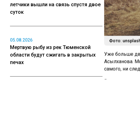
летчики вышли на связь спустя двое
суток
05.08.2026
Фото: unsplas
Мертвую рыбу из рек Тюменской
Уже больше дву
области будут сжигать в закрытых
Асылханова. Мо
печах
самого, ни след
В июне ветеран
числится без в
05.08.2026
Девятьяров, им
Крупные торговые центры в
Асылханова обр
Кузбассе не могут найти покупателей
связано
с боев
В тот день Алек
техникум, где 
05.08.2026
было, и в учеб