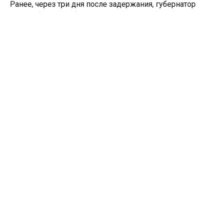
Ранее, через три дня после задержания, губернатор
Новосибирской области Андрей Травников
уволил
первого заместителя Юрия Петухова
.
НАРКОТИКИ
НОВОСИБИРСКАЯ ОБЛАСТЬ
СИЗО
Больше актуальных новостей и эксклюзивных видео
в Телеграм-канале "СибМедиа".
Телеграм
Дзен
Новости СМИ2