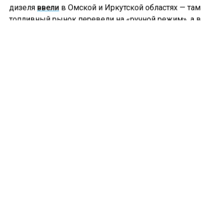
дизеля
ввели
в Омской и Иркутской областях — там
топливный рынок перевели на «ручной режим», а в
некоторых регионах ограничили объем продаж в одни
руки.
Ранее сообщалось, что с 1 июля в Новосибирской
области
вводятся новые штрафы для водителей
.
АЗС
БЕНЗИН
НОВОСИБИРСКАЯ ОБЛАСТЬ
Больше актуальных новостей и эксклюзивных видео
в Телеграм-канале "СибМедиа".
Телеграм