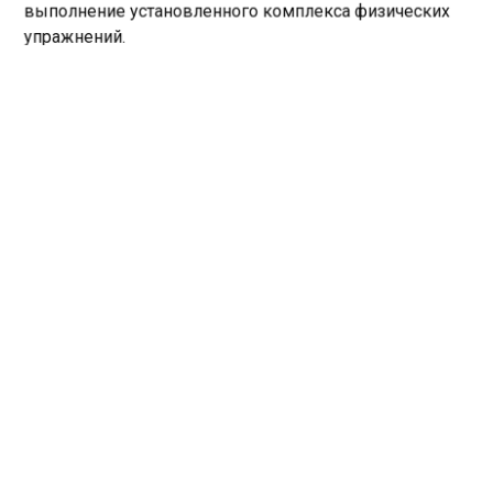
выполнение установленного комплекса физических
упражнений.
Трое мальчиков-подростков в возрасте от
одиннадцати до тринадцати лет подверглись
преступным деяниям со стороны бывшего
воспитателя. По завершении судебного процесса,
обвиняемому был назначен пятнадцатилетний срок
тюремного заключения, который предстоит отбывать
в условиях исправительной колонии строгого режима.
Ранее портал «СибМедиа»
сообщал
, что в
Свердловской области планируют усилить защиту
детей от родственников-педофилов.
ВОСПИТАТЕЛЬ
ПЕДОФИЛИЯ