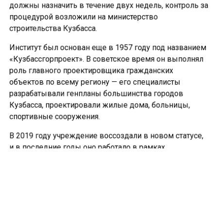
должны назначить в течение двух недель, контроль за
процедурой возложили на министерство
строительства Кузбасса.
Институт был основан еще в 1957 году под названием
«Кузбассгорпроект». В советское время он выполнял
роль главного проектировщика гражданских
объектов по всему региону — его специалисты
разрабатывали генпланы большинства городов
Кузбасса, проектировали жилые дома, больницы,
спортивные сооружения.
В 2019 году учреждение воссоздали в новом статусе,
и в последние годы оно работало в рамках
национальных проектов.
Ранее в кузбасском поселке Ключевой с 1 сентября
закроют единственную школу
, признанную
аварийной, 19 учеников отправят в другие
населенные пункты за 13 и 26 километров.