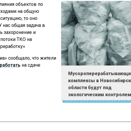
влияния объектов по
тходами на общую
ситуацию, то оно
У нас общая задача в
ть захоронение и
 потоки ТКО на
ереработку».
а» сообщало, что жители
аработать
на сдаче
Мусороперерабатывающи
комплексы в Новосибирс
области будут под
экологическим контроле