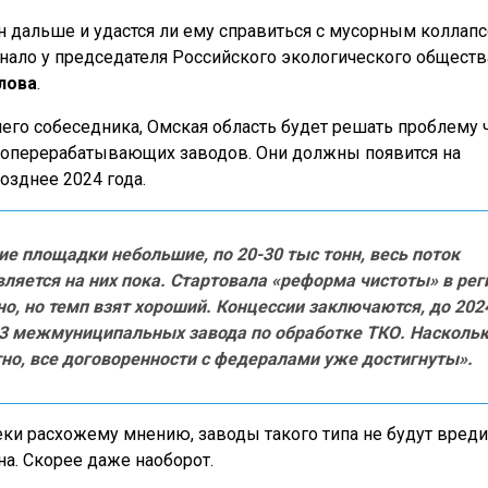
н дальше и удастся ли ему справиться с мусорным коллапс
нало у председателя Российского экологического обществ
лова
.
го собеседника, Омская область будет решать проблему 
роперерабатывающих заводов. Они должны появится на
озднее 2024 года.
е площадки небольшие, по 20-30 тыс тонн, весь поток
ляется на них пока. Стартовала «реформа чистоты» в рег
о, но темп взят хороший. Концессии заключаются, до 202
 3 межмуниципальных завода по обработке ТКО. Насколь
тно, все договоренности с федералами уже достигнуты».
еки расхожему мнению, заводы такого типа не будут вреди
на. Скорее даже наоборот.