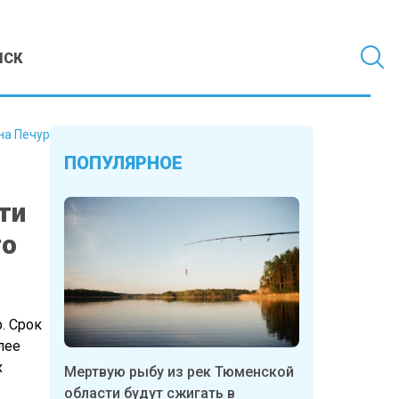
МСК
на Печур
ПОПУЛЯРНОЕ
ти
го
. Срок
лее
х
Мертвую рыбу из рек Тюменской
области будут сжигать в