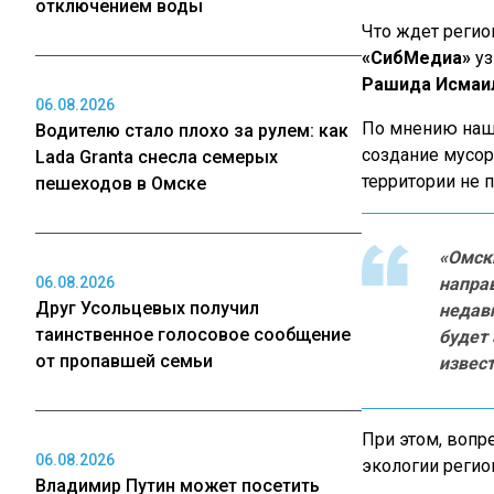
отключением воды
Что ждет регио
«СибМедиа»
уз
Рашида Исмаи
06.08.2026
По мнению наше
Водителю стало плохо за рулем: как
создание мусо
Lada Granta снесла семерых
территории не п
пешеходов в Омске
«Омски
06.08.2026
направ
Друг Усольцевых получил
недавн
таинственное голосовое сообщение
будет
от пропавшей семьи
извес
При этом, вопр
06.08.2026
экологии регио
Владимир Путин может посетить