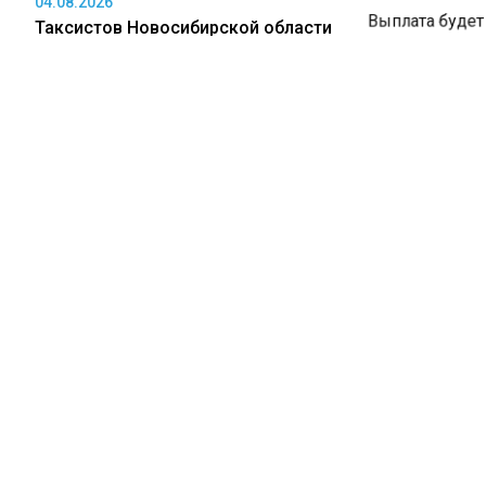
04.08.2026
Выплата будет 
Таксистов Новосибирской области
трудоустроенны
обязали переделать машины по
новому стандарту
Планируется, ч
Уточняется, чт
будет осуществ
04.08.2026
бюджета в разм
Стали известны самые дефицитные
молодым специ
профессии в Томской области
образованием, 
молодым специ
профессиональ
текущем году на
04.08.2026
миллиона рубле
СК возбудил уголовное дело после
года — еще 40 
пропажи самолета Cessna 182 в
Иркутской области
Молодой специа
у сельскохозяй
принятия минсе
выплаты. В слу