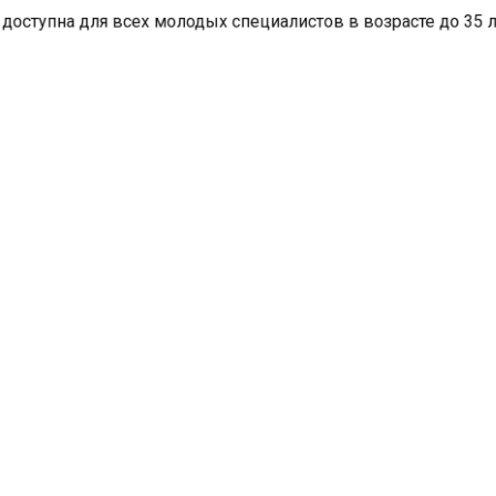
доступна для всех молодых специалистов в возрасте до 35 
х сельхозпроизводителями Омской области.
то такая мера поможет решать проблему кадрового голода н
о предоставление выплат
ляться из областного
ере 500 тыс. рублей
алистам с высшим
300 тыс. рублей –
алистам со средним
ным образованием. В
 это направят 2,1
В Бурятии фермер нашел
й, а в следующие три
схрон с ружьями в расще
миллионов.
на берегу реки
лист обязан проработать
ственного товаропроизводителя не менее трёх лет со дня
льхозом Омской области решения о предоставлении ему
чае прекращения трудового договора до истечения указанн