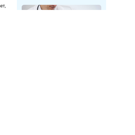
лет,
а селе.
У мужчин в Кузбассе при
диспансеризации нашли опухоль
мочевого пузыря
лине
ого