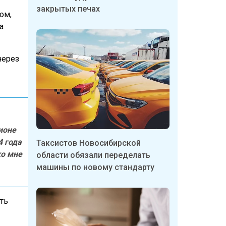
закрытых печах
ом,
а
через
ионе
4 года
Таксистов Новосибирской
ко мне
области обязали переделать
машины по новому стандарту
ть