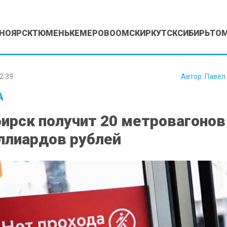
НОЯРСК
ТЮМЕНЬ
КЕМЕРОВО
ОМСК
ИРКУТСК
СИБИРЬ
ТО
2:39
Автор:
Павел
А
ирск получит 20 метровагонов
ллиардов рублей