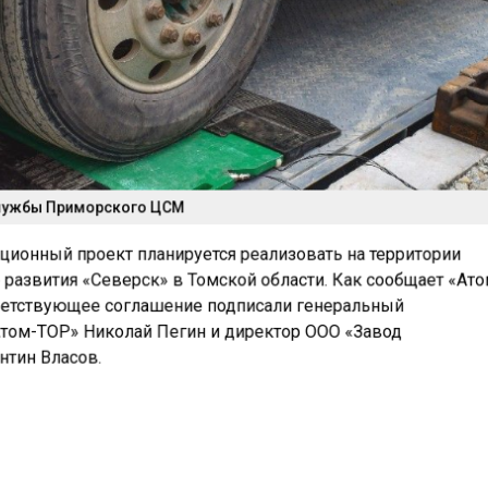
лужбы Приморского ЦСМ
ионный проект планируется реализовать на территории
азвития «Северск» в Томской области. Как сообщает «Ат
ветствующее соглашение подписали генеральный
том-ТОР» Николай Пегин и директор ООО «Завод
нтин Власов.
 в ТОР «Северск» теперь 25 резидентов.
о «Вулкан» занимается выпуском резинотехнических изделий
анирует за счет инвестиционного проекта расширить