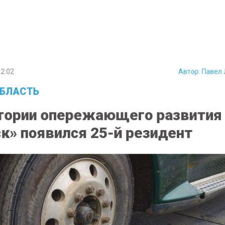
2:02
Автор:
Павел
БЛАСТЬ
тории опережающего развития
к» появился 25-й резидент