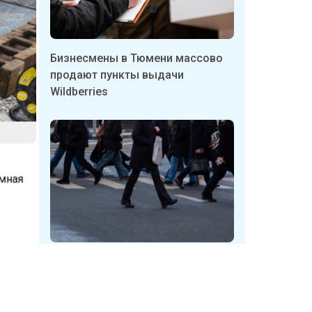
Бизнесмены в Тюмени массово
продают пункты выдачи
Wildberries
омная
Неизвестные в Кузбассе
срывают таблички с указателями
 (РТИ).
укрытий