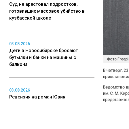
Суд не арестовал подростков,
готовивших массовое убийство в
кузбасской школе
03.08.2026
Дети в Новосибирске бросают
Фото Freepik / 
бутылки и банки на машины с
балкона
В четверг, 23 я
приостановил д
Ведомство врем
03.08.2026
им. С. М. Киров
Рецензия на роман Юрия
представитель 
Воскобойникова «Операция
«Пропаганда»: Политический триллер
По его словам,
на грани метафизики
Кирова останов
шахте «Березов