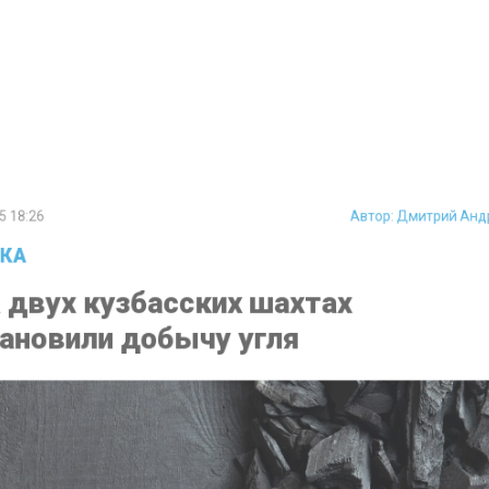
8:26
Автор:
Дмитрий 
А
двух кузбасских шахтах
новили добычу угля