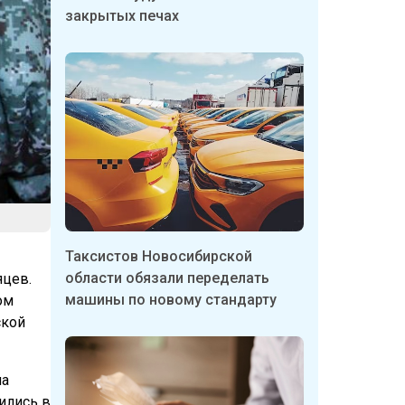
закрытых печах
Таксистов Новосибирской
области обязали переделать
яцев.
машины по новому стандарту
ом
ской
на
ились в