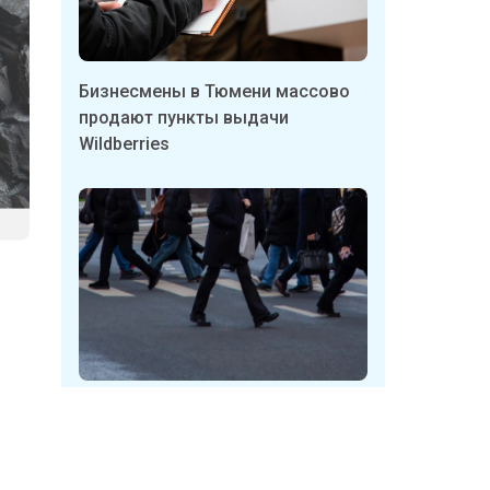
Бизнесмены в Тюмени массово
продают пункты выдачи
Wildberries
хты
Неизвестные в Кузбассе
м.
срывают таблички с указателями
 На
укрытий
ращена