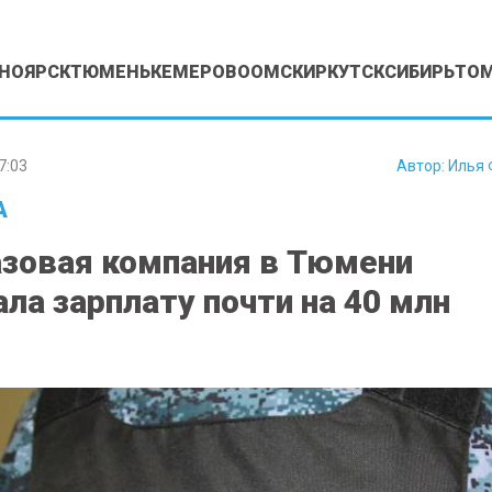
НОЯРСК
ТЮМЕНЬ
КЕМЕРОВО
ОМСК
ИРКУТСК
СИБИРЬ
ТО
7:03
Автор:
Илья 
А
зовая компания в Тюмени
ла зарплату почти на 40 млн