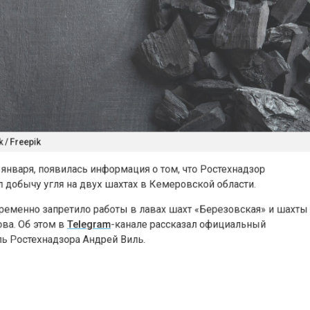
Freepik
нваря, появилась информация о том, что Ростехнадзор
обычу угля на двух шахтах в Кемеровской области.
енно запретило работы в лавах шахт «Березовская» и ша
а. Об этом в
Telegram
-канале рассказал официальный
Ростехнадзора Андрей Виль.
 выемка угля из лавы № 24-65 АО «СУЭК-Кузбасс» шахты и
лена из-за превышения допустимой концентрации метана.
ская» (принадлежит компании «Северный Кузбасс») прек