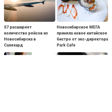
S7 расширяет
Новосибирское МЕГА
количество рейсов из
приняла новое китайское
Новосибирска в
бистро от экс-директора
Салехард
Park Cafe
Новосибирская область
Бизнесмен из
наращивает
Новосибирска,
сотрудничество с
уволивший себя, попал в