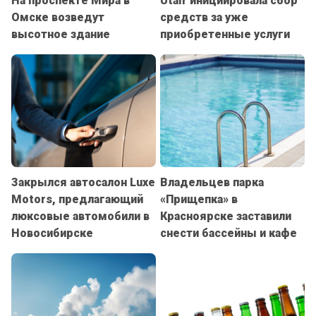
На проспекте Мира в
Utair инициировала сбор
Омске возведут
средств за уже
высотное здание
приобретенные услуги
Закрылся автосалон Luxe
Владельцев парка
Motors, предлагающий
«Прищепка» в
люксовые автомобили в
Красноярске заставили
Новосибирске
снести бассейны и кафе